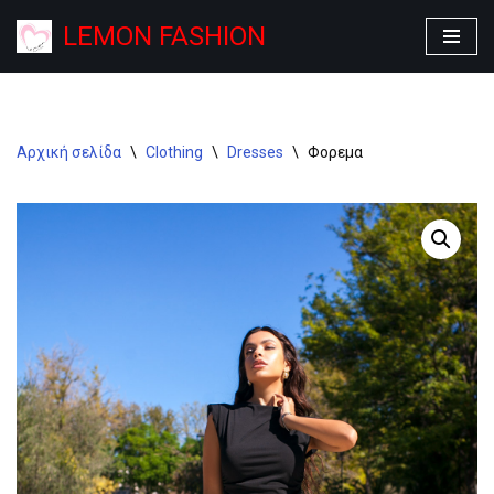
LEMON FASHION
Μεταπηδήστε
στο
περιεχόμενο
Αρχική σελίδα
\
Clothing
\
Dresses
\
Φορεμα